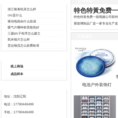
企业新闻
公司简介
特色特黃免费一
浙江银泰机床怎么样
cnc是什么
特色特黃免费一级视频公司联特色
驱动电路由什么组成
展玻璃制品厂是一家专业生产皮制
暖气片哪种材质散热好
三菱plc子程序怎么建立
产品展示
凯米镜片怎么样
货运物流怎么收费标准
产品列表
线上商场
成品样本
电池户外装饰灯
联系我们
地址：沈阳辽阳
电话：17790446499
手机：17790446499