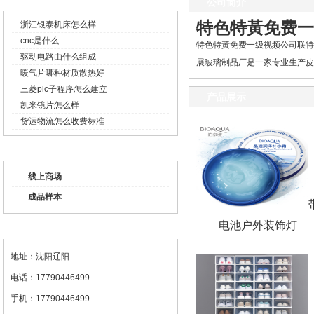
企业新闻
公司简介
特色特黃免费一
浙江银泰机床怎么样
cnc是什么
特色特黃免费一级视频公司联特色
驱动电路由什么组成
展玻璃制品厂是一家专业生产皮制
暖气片哪种材质散热好
三菱plc子程序怎么建立
产品展示
凯米镜片怎么样
货运物流怎么收费标准
产品列表
线上商场
成品样本
电池户外装饰灯
联系我们
地址：沈阳辽阳
电话：17790446499
手机：17790446499